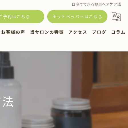
自宅でできる簡単ヘアケア法
ご予約はこちら
ホットペッパーはこちら
お客様の声
当サロンの特徴
アクセス
ブログ
コラム
ログ
ヘッドスパ
スタッフ
トリートメント
カット
白髪
ア法
頭皮ケア